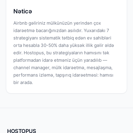
Nəticə
Airbnb gəliriniz mülkünüzün yerindən çox
idarəetmə bacarığınızdan asılıdır. Yuxarıdakı 7
strategiyanı sistematik tətbiq edən ev sahibləri
orta hesabla 30-50% daha yüksək illik gəlir əldə
edir. Hostopus, bu strategiyaların hamısını tək
platformadan idarə etməniz üçün yaradılıb —
channel manager, mülk idarəetmə, mesajlaşma,
performans izləmə, tapşırıq idarəetməsi: hamısı
bir arada.
HOSTOPUS