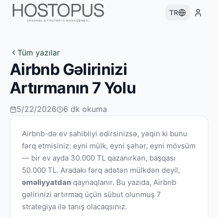
TR
Tüm yazılar
Airbnb Gəlirinizi
Artırmanın 7 Yolu
5/22/2026
6
dk okuma
Airbnb-də ev sahibliyi edirsinizsə, yəqin ki bunu
fərq etmisiniz: eyni mülk, eyni şəhər, eyni mövsüm
— bir ev ayda 30.000 TL qazanırkən, başqası
50.000 TL. Aradakı fərq adətən mülkdən deyil,
əməliyyatdan
qaynaqlanır. Bu yazıda, Airbnb
gəlirinizi artırmaq üçün sübut olunmuş 7
strategiya ilə tanış olacaqsınız.