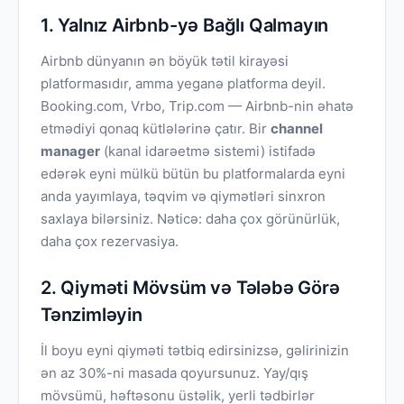
1. Yalnız Airbnb-yə Bağlı Qalmayın
Airbnb dünyanın ən böyük tətil kirayəsi
platformasıdır, amma yeganə platforma deyil.
Booking.com, Vrbo, Trip.com — Airbnb-nin əhatə
etmədiyi qonaq kütlələrinə çatır. Bir
channel
manager
(kanal idarəetmə sistemi) istifadə
edərək eyni mülkü bütün bu platformalarda eyni
anda yayımlaya, təqvim və qiymətləri sinxron
saxlaya bilərsiniz. Nəticə: daha çox görünürlük,
daha çox rezervasiya.
2. Qiyməti Mövsüm və Tələbə Görə
Tənzimləyin
İl boyu eyni qiyməti tətbiq edirsinizsə, gəlirinizin
ən az 30%-ni masada qoyursunuz. Yay/qış
mövsümü, həftəsonu üstəlik, yerli tədbirlər