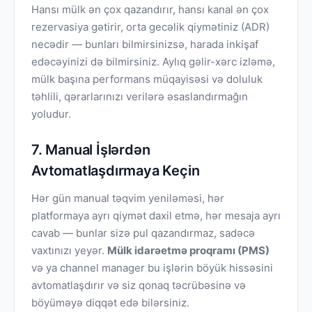
Hansı mülk ən çox qazandırır, hansı kanal ən çox
rezervasiya gətirir, orta gecəlik qiymətiniz (ADR)
necədir — bunları bilmirsinizsə, harada inkişaf
edəcəyinizi də bilmirsiniz. Aylıq gəlir-xərc izləmə,
mülk başına performans müqayisəsi və doluluk
təhlili, qərarlarınızı verilərə əsaslandırmağın
yoludur.
7. Manual İşlərdən
Avtomatlaşdırmaya Keçin
Hər gün manual təqvim yeniləməsi, hər
platformaya ayrı qiymət daxil etmə, hər mesaja ayrı
cavab — bunlar sizə pul qazandırmaz, sadəcə
vaxtınızı yeyər.
Mülk idarəetmə proqramı (PMS)
və ya channel manager bu işlərin böyük hissəsini
avtomatlaşdırır və siz qonaq təcrübəsinə və
böyüməyə diqqət edə bilərsiniz.