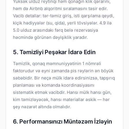
Yüksək ulduz reytinqi həm qonağın klik qərarını,
həm də Airbnb alqoritmi sıralamasını təsir edir.
Vacib detallar: tər-təmiz giriş, isti qarşılama qeydi,
kiçik hədiyyələr (su, qida), yerli tövsiyələr. 4.9 ilə
5.0 ulduz arasındakı fərq belə rezervasiya
həcmində görünən dəyişiklik yaradır.
5. Təmizliyi Peşəkar İdarə Edin
Təmizlik, qonaq məmnuniyyətinin 1 nömrəli
faktorudur və eyni zamanda pis rəylərin ən böyük
səbəbidir. Bir neçə mülk idarə edirsinizsə, tapşırıq
planlaması və komanda koordinasiyasını
sistematik etmək vacibdir. Hansı mülk hansı gün,
kim təmizləyəcək, hansı materiallar əskik — hər
şey nəzarət altında olmalıdır.
6. Performansınızı Müntəzəm İzləyin