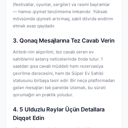
(festivallar, oyunlar, sərgilər) və rəsmi bayramlar
— hamısı qiymət tənzimləmə imkanıdır. Yüksək
mövsümdə qiyməti artırmaq, sakit dövrdə endirim
etmək əsas qaydadır.
3. Qonaq Mesajlarına Tez Cavab Verin
Airbnb-nin alqoritmi, tez cavab verən ev
sahiblərini axtarış nəticələrində öndə tutur. 1
saatdan qısa cavab müddəti həm rezervasiya
çevrilmə dərəcəsini, həm də Süper Ev Sahibi
statusunu birbaşa təsir edir. Bir neçə platformadan
gələn mesajları tək paneldə izləmək, bu sürəti
qorumağın ən praktik yoludur.
4. 5 Ulduzlu Rəylər Üçün Detallara
Diqqət Edin